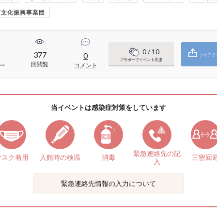
市文化振興事業団
0
/ 10
377
8
0
シェアで
ブラボーでイベント応援
回閲覧
ー
コメント
当イベントは感染症対策をしています
緊急連絡先の
記
マスク着用
入館時の検温
消毒
三密回
入
緊急連絡先情報の入力について