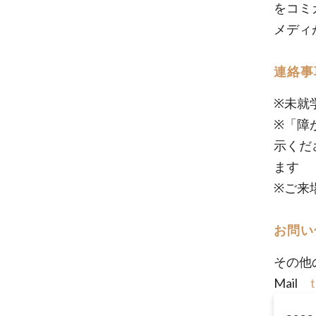
をコミ
メディ
連絡事
※未就
※「障
示くだ
ます
※ご来
お問い
その他
Mail