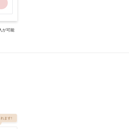
入が可能
れます!