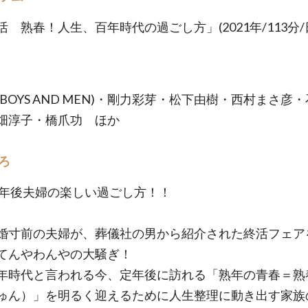
活 熟春！人生、百年時代の過ごし方」(2021年/113分/
(BOYS AND MEN)・剛力彩芽・松下由樹・西村まさ彦
畑淳子・橋爪功 ほか
ろ
's定年後夫婦の楽しい過ごし方！！
婚寸前の夫婦が、葬儀社の男から紹介された終活フェア
てんやわんやの大騒ぎ！
年時代と言われる今、定年後に訪れる「熟年の青春＝熟
ゅん）」を明るく迎えるために人生整理に動き出す家族