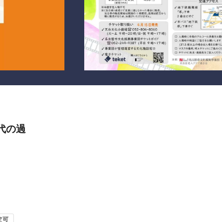
代の過
定可