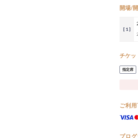
開場/
[ 1 ]
チケッ
指定席
ご利用
プログ