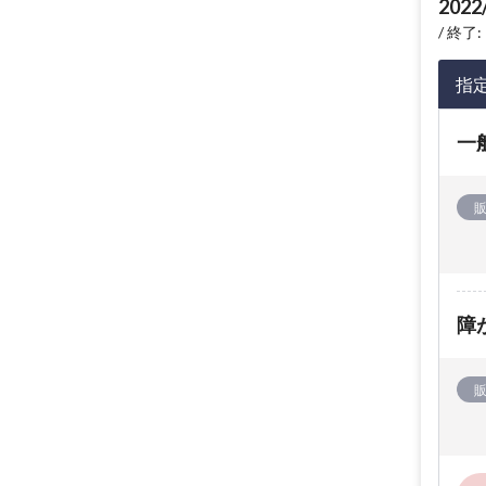
2022
終了: 
指
一
障