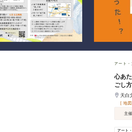
アート・
心あた
ごし方
天白
[ 地
主
アート