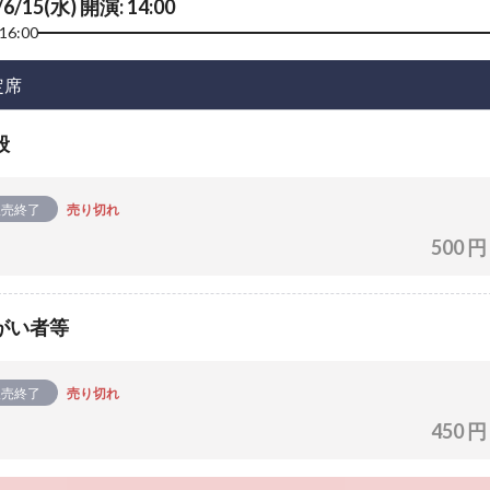
/6/15(水) 開演: 14:00
16:00
定席
般
販売終了
売り切れ
500 円
がい者等
販売終了
売り切れ
450 円