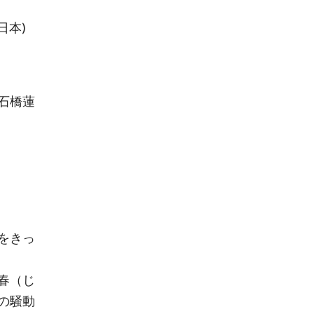
日本)
・石橋蓮
をきっ
春（じ
の騒動