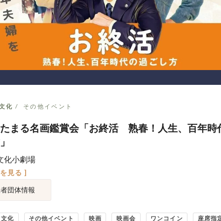
文化
その他イベント
たまる名画鑑賞会「お終活 熟春！人生、百年時
」
文化小劇場
図を見る ]
催者団体情報
・文化
その他イベント
映画
映画会
ワンコイン
座席指