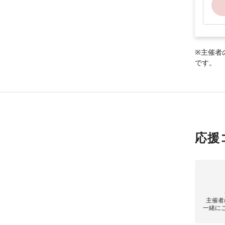
※主催者
です。
応援
主催者
一緒に