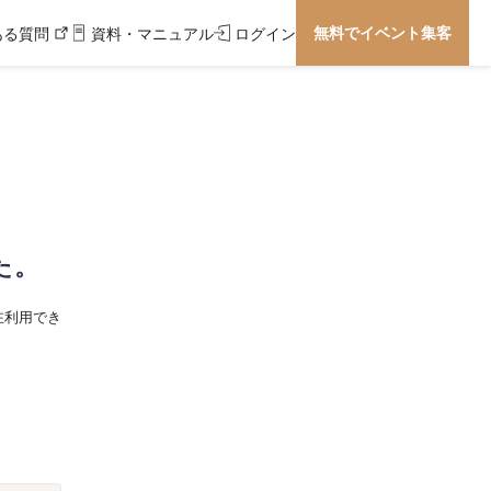
無料でイベント集客
ある質問
資料・マニュアル
ログイン
た。
在利用でき