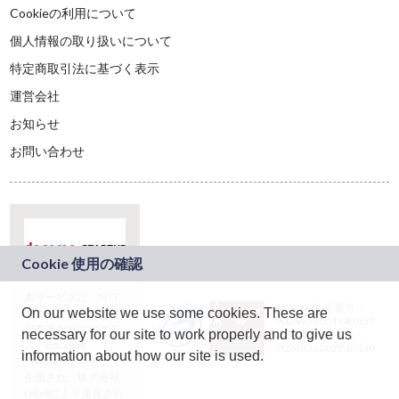
Cookieの利用について
個人情報の取り扱いについて
特定商取引法に基づく表示
運営会社
お知らせ
お問い合わせ
本サービスは、NTT
JASRAC許諾番号：
On our website we use some cookies. These are
ドコモグループの新
9024936001Y45037
規事業創出プログラ
necessary for our site to work properly and to give us
JASRAC許諾番号：
ム「docomo
9024936002Y45040
information about how our site is used.
STARTUP」を通じて
企画され、株式会社
teketにより運営され