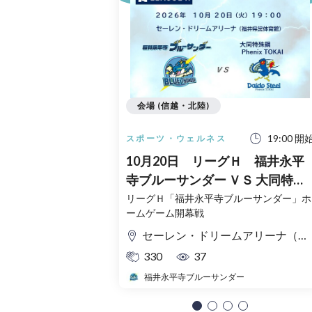
会場 (信越・北陸)
19:00 開
スポーツ・ウェルネス
10月20日 リーグＨ 福井永平
寺ブルーサンダー ＶＳ 大同特殊
鋼 Phenix TOKAI
リーグＨ「福井永平寺ブルーサンダー」ホ
ームゲーム開幕戦
セーレン・ドリームアリーナ（福井県営体育館）
330
37
福井永平寺ブルーサンダー