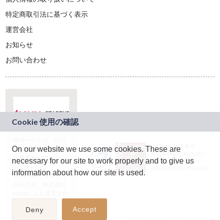
特定商取引法に基づく表示
運営会社
お知らせ
お問い合わせ
本サービスは、NTT
JASRAC許諾番号：
On our website we use some cookies. These are
ドコモグループの新
9024936001Y45037
規事業創出プログラ
necessary for our site to work properly and to give us
JASRAC許諾番号：
ム「docomo
9024936002Y45040
information about how our site is used.
STARTUP」を通じて
企画され、株式会社
teketにより運営され
ています。
Accept
Deny
(C) 2026 teket. all rights reserved.