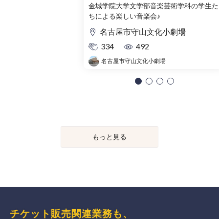
踊る♬ みんなの楽しい音楽会
金城学院大学文学部音楽芸術学科の学生た
ちによる楽しい音楽会♪
2026 in 守山」
名古屋市守山文化小劇場
334
492
名古屋市守山文化小劇場
もっと見る
チケット販売関連業務も、