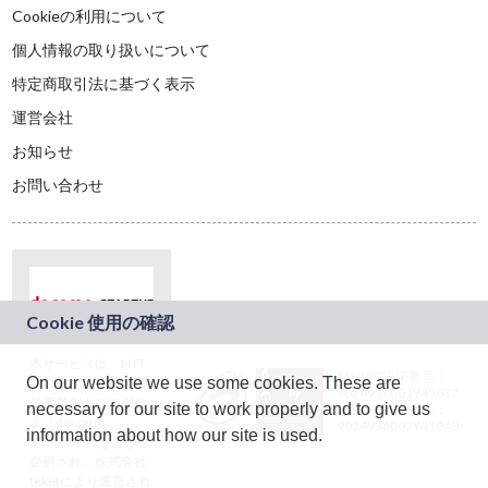
Cookieの利用について
個人情報の取り扱いについて
特定商取引法に基づく表示
運営会社
お知らせ
お問い合わせ
本サービスは、NTT
JASRAC許諾番号：
On our website we use some cookies. These are
ドコモグループの新
9024936001Y45037
規事業創出プログラ
necessary for our site to work properly and to give us
JASRAC許諾番号：
ム「docomo
9024936002Y45040
information about how our site is used.
STARTUP」を通じて
企画され、株式会社
teketにより運営され