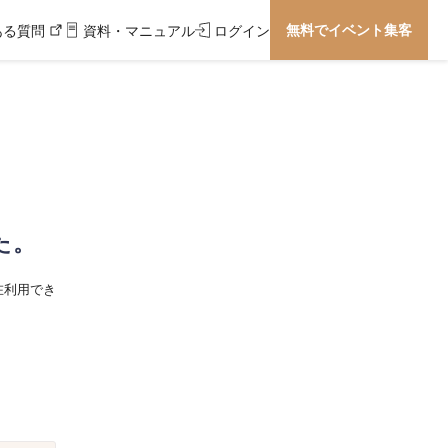
無料でイベント集客
ある質問
資料・マニュアル
ログイン
た。
在利用でき