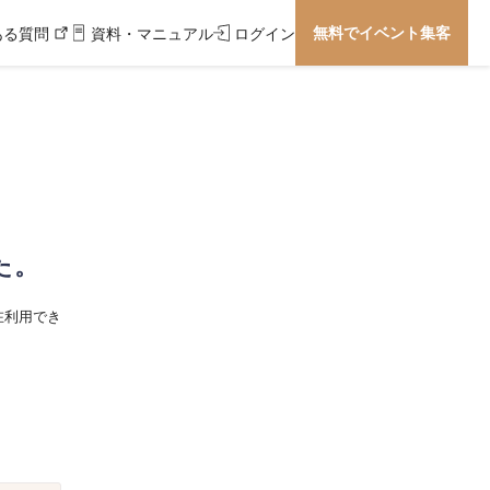
無料でイベント集客
ある質問
資料・マニュアル
ログイン
た。
在利用でき