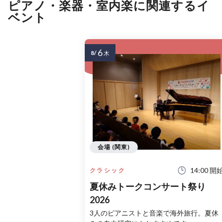
ピアノ・楽器・室内楽に関連するイ
ベント
6
8/
木
会場 (関東)
14:00 開
クラシック
夏休みトークコンサート祭り
2026
3人のピアニストと音楽で海外旅行。夏休