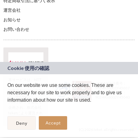
特定商取引法に基づく表示
運営会社
お知らせ
お問い合わせ
本サービスは、NTT
JASRAC許諾番号：
On our website we use some cookies. These are
ドコモグループの新
9024936001Y45037
規事業創出プログラ
necessary for our site to work properly and to give us
JASRAC許諾番号：
ム「docomo
9024936002Y45040
information about how our site is used.
STARTUP」を通じて
企画され、株式会社
teketにより運営され
ています。
Accept
Deny
(C) 2026 teket. all rights reserved.