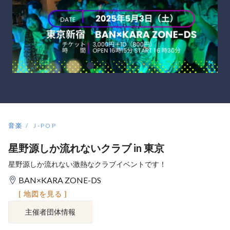
音楽
J-POP
星野源しか流れないクラブ in 東京
星野源しか流れない激熱なクラブイベントです！
BAN×KARA ZONE-DS
[ 地図を見る ]
主催者団体情報