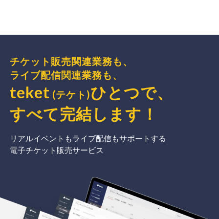
チケット販売関連業務も、
ライブ配信関連業務も、
teket
ひとつで、
(テケト)
すべて完結
します
！
リアルイベントもライブ配信もサポートする
電子チケット販売サービス