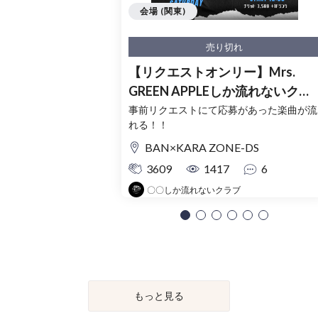
会場 (関東)
売り切れ
【リクエストオンリー】Mrs.
GREEN APPLEしか流れないクラ
ブ in 東京
事前リクエストにて応募があった楽曲が流
れる！！
BAN×KARA ZONE-DS
3609
1417
6
〇〇しか流れないクラブ
もっと見る