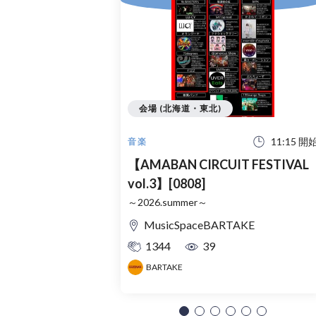
会場 (北海道・東北)
11:15 開
音楽
【AMABAN CIRCUIT FESTIVAL
vol.3】[0808]
～2026.summer～
MusicSpaceBARTAKE
1344
39
BARTAKE