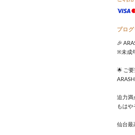
プログ
🎉 AR
※未成
🌟 ご
ARAS
迫力満
もはや
仙台最