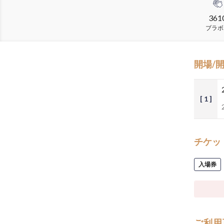
361
ブラボ
開場/
[ 1 ]
チケッ
入場券
ご利用