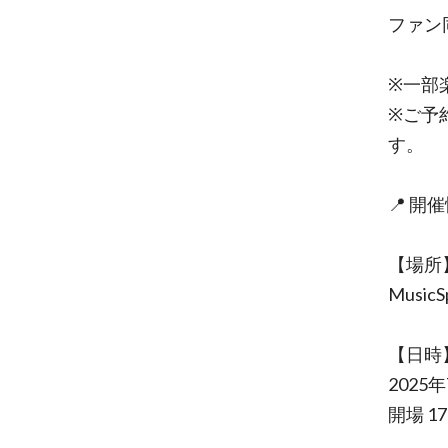
ファン
※一部
※ご予
す。
📍 開
【場所
MusicS
【日時
2025
開場 17