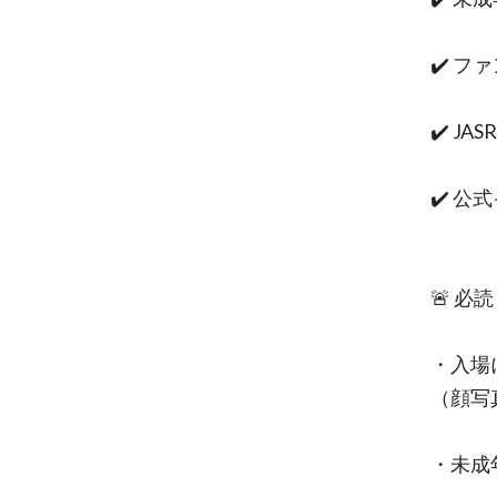
✔️ 
✔️ J
✔️ 
🚨 必
・入場
（顔写
・未成