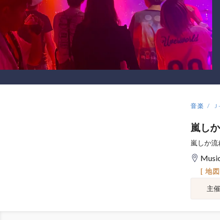
音楽
J
嵐しか
嵐しか流
Musi
[ 地
主