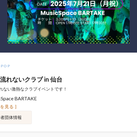
-POP
流れないクラブ in 仙台
れない激熱なクラブイベントです！
cSpace BARTAKE
図を見る ]
催者団体情報