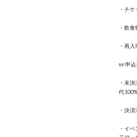
・チケ
・飲食
・再入
📜 申
・未決
代10
・決済
・イベ