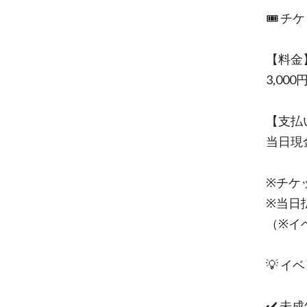
🎟 チ
【料金
3,00
【支払
当日現
※チケ
※当日
（※イ
💡 
✔️ 