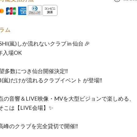
ラム
ASHI(嵐)しか流れないクラブ in 仙台 🎉
年入場OK
要望多数につき仙台開催決定‼️
HI(嵐)だけが流れるクラブイベント が登場‼️
点の音響＆LIVE映像・MVを大型ビジョンで楽しめる、
そこは【LIVE会場】✨
高峰のクラブを完全貸切で開催‼️