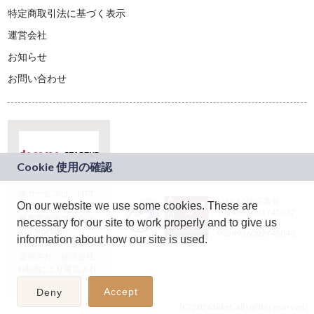
特定商取引法に基づく表示
運営会社
お知らせ
お問い合わせ
本サービスは、NTT
JASRAC許諾番号：
On our website we use some cookies. These are
ドコモグループの新
9024936001Y45037
規事業創出プログラ
necessary for our site to work properly and to give us
JASRAC許諾番号：
ム「docomo
9024936002Y45040
information about how our site is used.
STARTUP」を通じて
企画され、株式会社
teketにより運営され
ています。
Accept
Deny
(C) 2026 teket. all rights reserved.