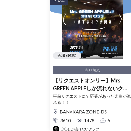
土
会場 (関東)
売り切れ
【リクエストオンリー】Mrs.
GREEN APPLEしか流れないクラ
ブ in 東京
事前リクエストにて応募があった楽曲が流
れる！！
BAN×KARA ZONE-DS
3610
1478
5
〇〇しか流れないクラブ