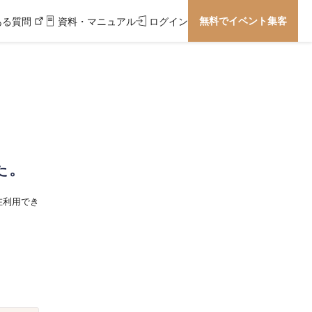
無料でイベント集客
ある質問
資料・マニュアル
ログイン
た。
在利用でき