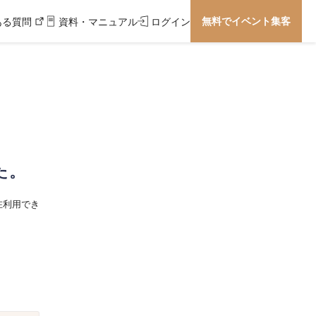
無料でイベント集客
ある質問
資料・マニュアル
ログイン
た。
在利用でき