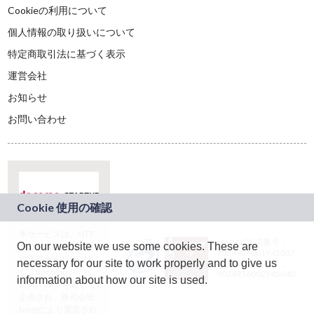
Cookieの利用について
個人情報の取り扱いについて
特定商取引法に基づく表示
運営会社
お知らせ
お問い合わせ
本サービスは、NTT
JASRAC許諾番号：
On our website we use some cookies. These are
ドコモグループの新
9024936001Y45037
規事業創出プログラ
necessary for our site to work properly and to give us
JASRAC許諾番号：
ム「docomo
9024936002Y45040
information about how our site is used.
STARTUP」を通じて
企画され、株式会社
teketにより運営され