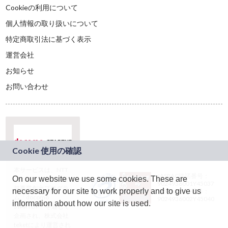
Cookieの利用について
個人情報の取り扱いについて
特定商取引法に基づく表示
運営会社
お知らせ
お問い合わせ
本サービスは、NTT
JASRAC許諾番号：
On our website we use some cookies. These are
ドコモグループの新
9024936001Y45037
規事業創出プログラ
necessary for our site to work properly and to give us
JASRAC許諾番号：
ム「docomo
9024936002Y45040
information about how our site is used.
STARTUP」を通じて
企画され、株式会社
teketにより運営され