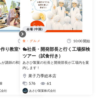
会場 (中国)
10:00 開始
10:00 開始
食・グルメ
子作り教室🍡【錦果
🐇社長・開発部長と行く工場探検
ツアー（試食付き）
人が講師の和菓子作り教室
あさひ製菓の社長と開発部長が工場内を案
内します！
果子乃季総本店
8
576
61
式会社
あさひ製菓株式会社