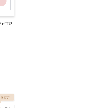
入が可能
れます!