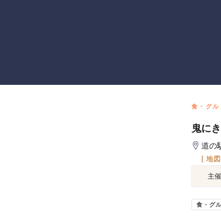
食・グル
鬼にき
道の
[ 地
主
食・グ