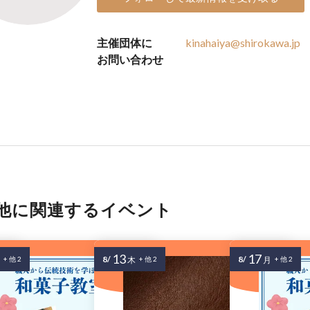
主催団体に
kinahaiya@shirokawa.jp
お問い合わせ
他に関連するイベント
13
17
8/
8/
+ 他 2
木
+ 他 2
月
+ 他 2