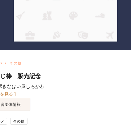
メ
その他
じ棒 販売記念
駅きなはい屋しろかわ
図を見る ]
催者団体情報
ルメ
その他