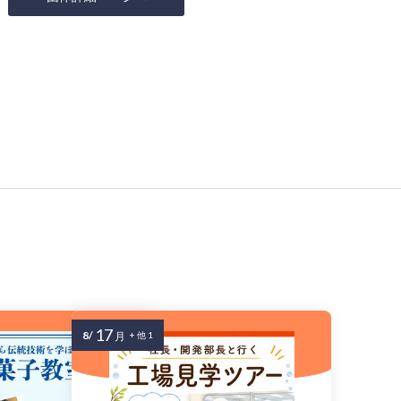
17
8/
月
+ 他 1