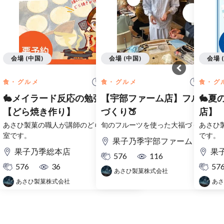
会場 (中国)
会場 (中国)
会場 
10:00 開始
11:00
食・グルメ
食・グルメ
食・グ
🐇メイラード反応の勉強にも！
【宇部ファーム店】フルーツ
🐇夏
【どら焼き作り】
づくり🍑
店】
あさひ製菓の職人が講師のどら焼き作り教
旬のフルーツを使った大福づくり🍑
あさひ
室です。
です。
果子乃季宇部ファーム
果子乃季総本店
果
576
116
576
36
57
あさひ製菓株式会社
あさひ製菓株式会社
あさ