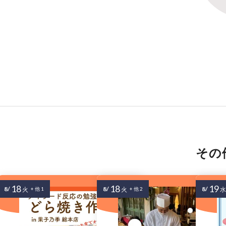
その
18
18
19
8/
8/
8/
火
+ 他 1
火
+ 他 2
水