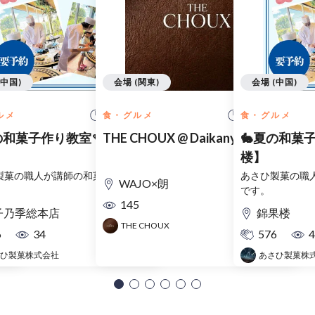
(中国)
会場 (関東)
会場 (中国)
 開始
10:00 開始
12:00 開始
ルメ
食・グルメ
食・グルメ
大福
の和菓子作り教室🍡【総本
THE CHOUX @ Daikanyama
🐇夏の和菓
楼】
製菓の職人が講師の和菓子作り教室
あさひ製菓の職
WAJO×朗
です。
145
子乃季総本店
錦果楼
THE CHOUX
6
34
576
4
ひ製菓株式会社
あさひ製菓株