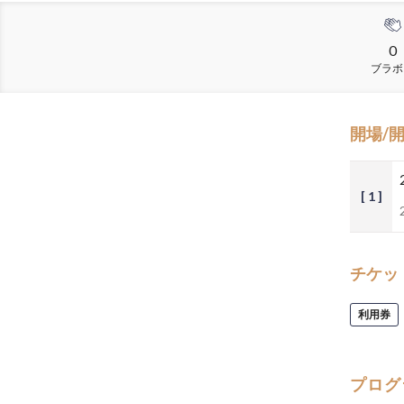
0
ブラボ
開場/
[ 1 ]
チケッ
利用券
プログ