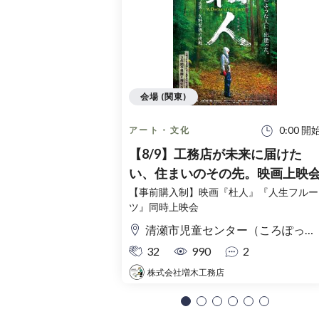
会場 (関東)
0:00 開
アート・文化
【8/9】工務店が未来に届けた
い、住まいのその先。映画上映
【事前購入制】映画『杜人』『人生フルー
ツ』同時上映会
清瀬市児童センター（ころぽっくる）東京都清瀬市中清戸3-235-5
32
990
2
株式会社増木工務店