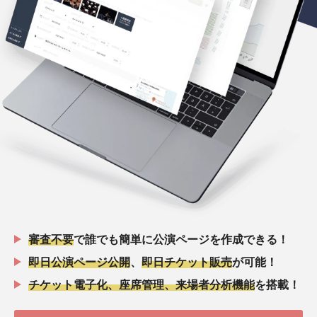
審査不要
で誰でも簡単に公演ページを作成できる！
即日公演ページ公開
、
即日チケット販売
が可能！
チケット電子化、座席管理、来場者分析機能
を搭載！