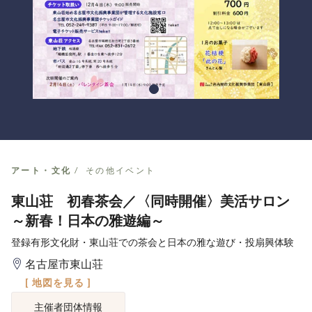
アート・文化
その他イベント
東山荘 初春茶会／〈同時開催〉美活サロン
～新春！日本の雅遊編～
登録有形文化財・東山荘での茶会と日本の雅な遊び・投扇興体験
名古屋市東山荘
[ 地図を見る ]
主催者団体情報