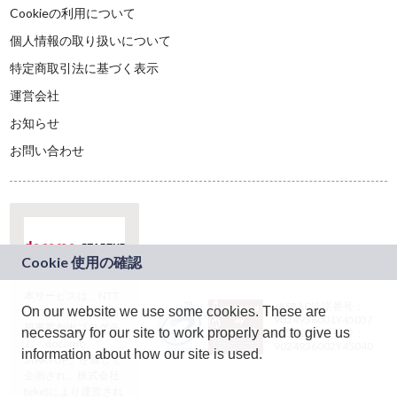
Cookieの利用について
個人情報の取り扱いについて
特定商取引法に基づく表示
運営会社
お知らせ
お問い合わせ
本サービスは、NTT
JASRAC許諾番号：
On our website we use some cookies. These are
ドコモグループの新
9024936001Y45037
規事業創出プログラ
necessary for our site to work properly and to give us
JASRAC許諾番号：
ム「docomo
9024936002Y45040
information about how our site is used.
STARTUP」を通じて
企画され、株式会社
teketにより運営され