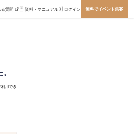
無料でイベント集客
ある質問
資料・マニュアル
ログイン
た。
在利用でき