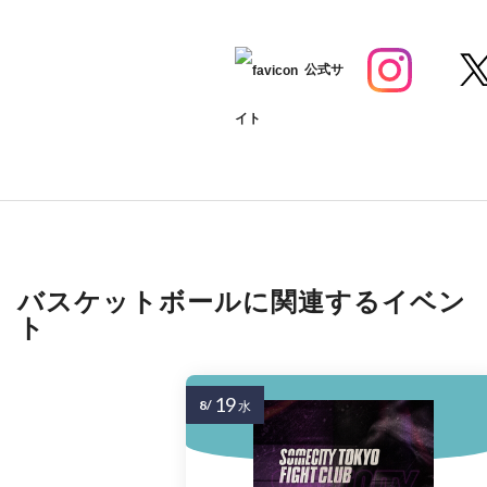
公式サ
イト
バスケットボールに関連するイベン
ト
19
8/
水