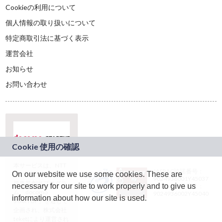
Cookieの利用について
個人情報の取り扱いについて
特定商取引法に基づく表示
運営会社
お知らせ
お問い合わせ
本サービスは、NTT
JASRAC許諾番号：
On our website we use some cookies. These are
ドコモグループの新
9024936001Y45037
規事業創出プログラ
necessary for our site to work properly and to give us
JASRAC許諾番号：
ム「docomo
9024936002Y45040
information about how our site is used.
STARTUP」を通じて
企画され、株式会社
teketにより運営され