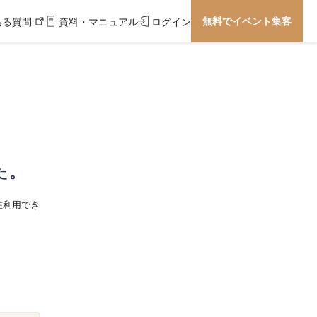
無料でイベント集客
ある質問
資料・マニュアル
ログイン
た。
在利用でき