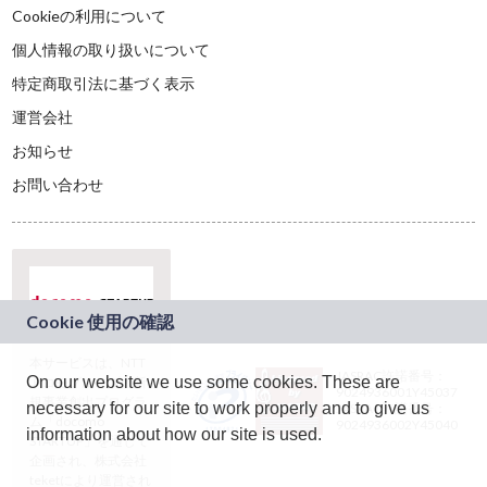
Cookieの利用について
個人情報の取り扱いについて
特定商取引法に基づく表示
運営会社
お知らせ
お問い合わせ
本サービスは、NTT
JASRAC許諾番号：
On our website we use some cookies. These are
ドコモグループの新
9024936001Y45037
規事業創出プログラ
necessary for our site to work properly and to give us
JASRAC許諾番号：
ム「docomo
9024936002Y45040
information about how our site is used.
STARTUP」を通じて
企画され、株式会社
teketにより運営され