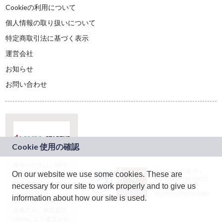
Cookieの利用について
個人情報の取り扱いについて
特定商取引法に基づく表示
運営会社
お知らせ
お問い合わせ
本サービスは、NTT
JASRAC許諾番号：
On our website we use some cookies. These are
ドコモグループの新
9024936001Y45037
規事業創出プログラ
necessary for our site to work properly and to give us
JASRAC許諾番号：
ム「docomo
9024936002Y45040
information about how our site is used.
STARTUP」を通じて
企画され、株式会社
teketにより運営され