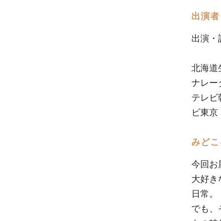
出演者
出演・
北海道
ナレー
テレビ
ビ東京
みどこ
今回お
大好き
日常。
でも、