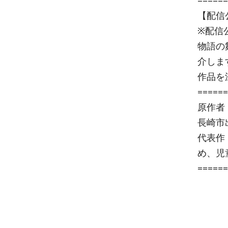
======
【配信
※配信
物語の
介しま
作品を
======
原作者
長崎市
代表作
め、児
======