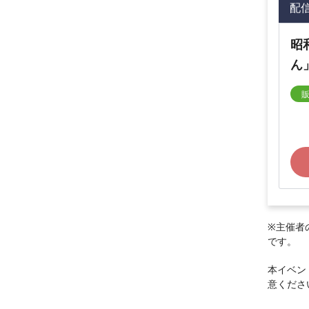
配
昭
ん
※主催者
です。
本イベン
意くださ