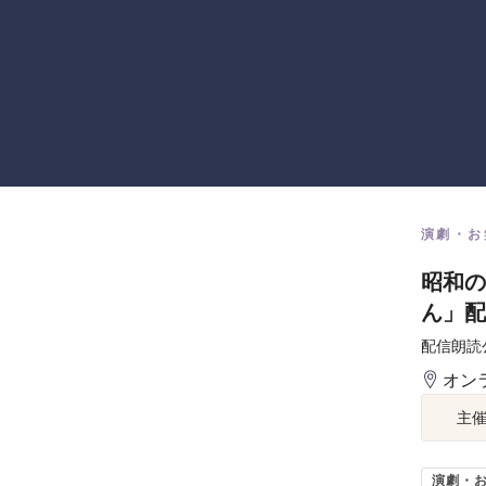
演劇・お
昭和の
ん」配
配信朗読
オン
主
演劇・