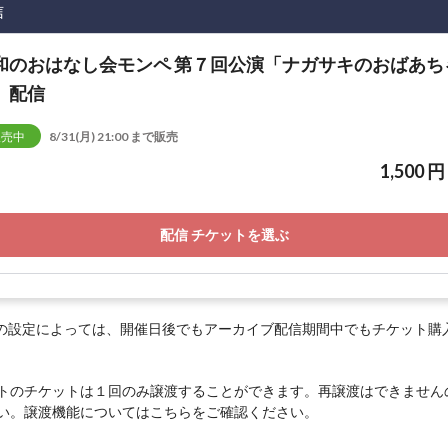
信
和のおはなし会モンペ 第７回公演「ナガサキのおばあち
」配信
販売中
8/31(月) 21:00 まで販売
1,500 円
配信 チケットを選ぶ
の設定によっては、開催日後でもアーカイブ配信期間中でもチケット購
トのチケットは１回のみ譲渡することができます。再譲渡はできません
い。譲渡機能については
こちら
をご確認ください。