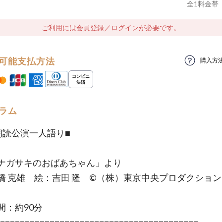
全
1
料金帯
ご利用には会員登録／ログインが必要です。
可能支払方法
購入方
ラム
朗読公演一人語り■
ナガサキのおばあちゃん」より
橋 克雄 絵：吉田 隆 ©（株）東京中央プロダクション
間：約90分