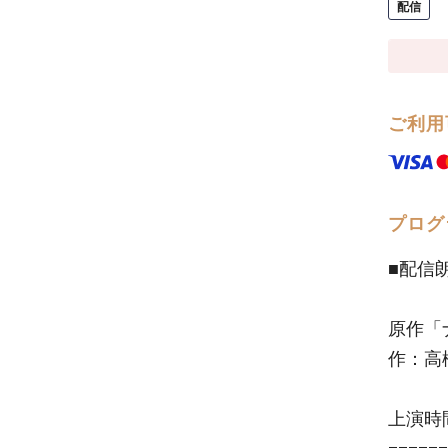
配信
ご利用
プログ
■配信
原作「
作：高
上演時