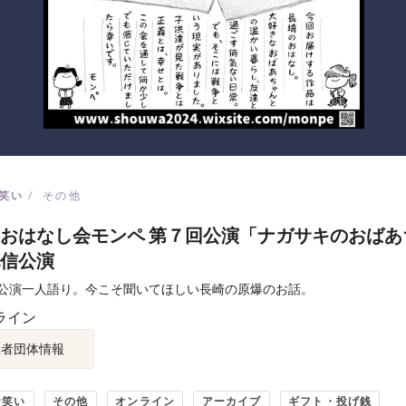
笑い
その他
おはなし会モンペ 第７回公演「ナガサキのおばあ
信公演
公演一人語り。今こそ聞いてほしい長崎の原爆のお話。
ライン
催者団体情報
お笑い
その他
オンライン
アーカイブ
ギフト・投げ銭