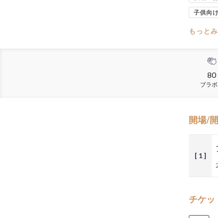
子供向
もっとみ
80
ブラボ
開場/
[ 1 ]
チケッ