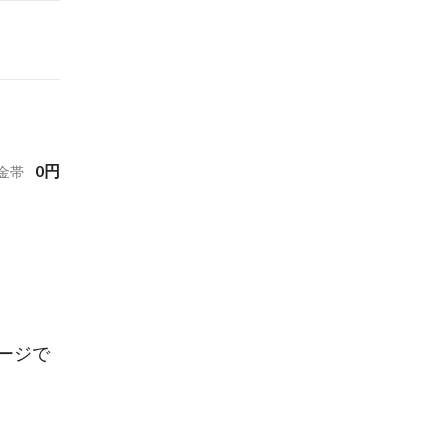
0
円
金帯
ージで