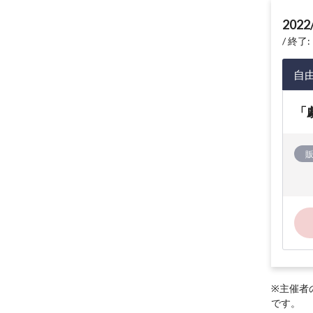
2022
終了: 
自
「
※主催者
です。