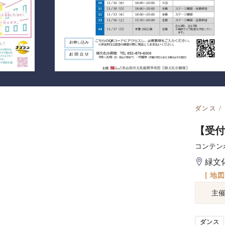
ダンス
【受付
コンテン
緑文
[ 地
主
ダンス