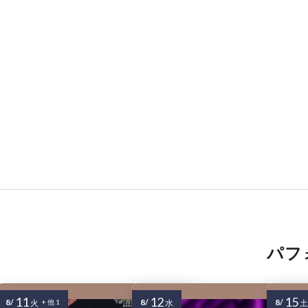
パフ
11
12
15
8/
8/
8/
火
+ 他 1
水
土