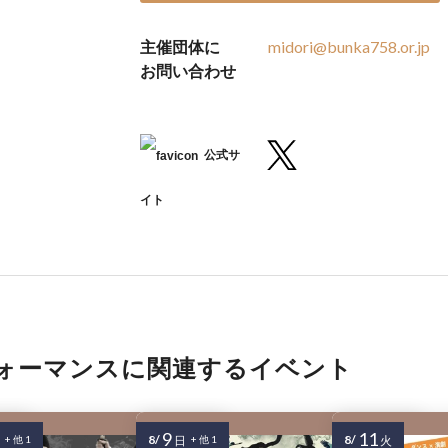
主催団体に
midori@bunka758.or.jp
お問い合わせ
公式サ
イト
ォーマンスに関連するイベント
9
11
8/
8/
+ 他 1
日
+ 他 1
火