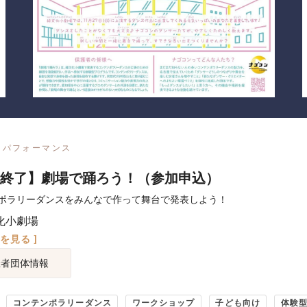
パフォーマンス
終了】劇場で踊ろう！（参加申込）
ポラリーダンスをみんなで作って舞台で発表しよう！
化小劇場
図を見る ]
催者団体情報
コンテンポラリーダンス
ワークショップ
子ども向け
体験