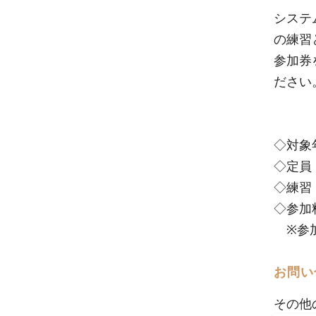
システ
の練習
参加券
ださい
◇対象
◇定員
◇練習
◇参加
※参加
お問い
その他