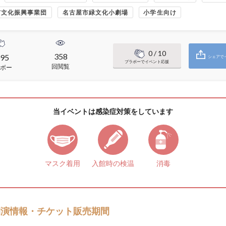
市文化振興事業団
名古屋市緑文化小劇場
小学生向け
0
/ 10
358
95
シェアで
ブラボーでイベント応援
回閲覧
ボー
当イベントは感染症対策をしています
マスク着用
入館時の検温
消毒
開演情報・チケット販売期間