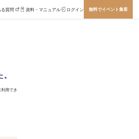
無料でイベント集客
ある質問
資料・マニュアル
ログイン
た。
在利用でき