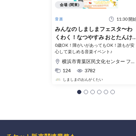
会場 (関東)
11:30 開
音楽
みんなの しましまフェスタ〜わ
くわく！なつやすみ おとたんけ
ん！〜
0歳OK！障がいがあってもOK！誰もが安
心して楽しめる音楽イベント♪
横浜市青葉区民文化センター フィリアホール
124
3782
しましまのおんがくたい