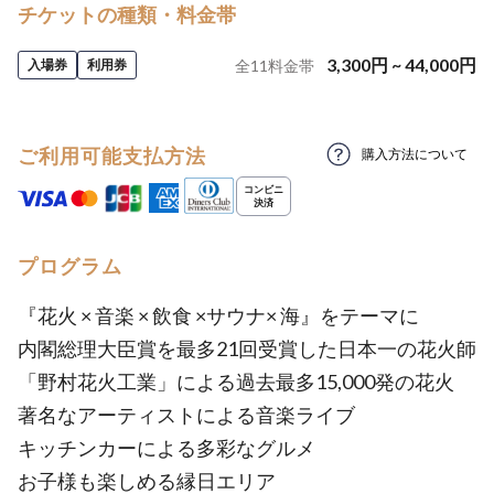
チケットの種類・料金帯
3,300
円
~
44,000
円
入場券
利用券
全
11
料金帯
ご利用可能支払方法
購入方法について
プログラム
『花火 × 音楽 × 飲食 ×サウナ× 海』をテーマに
内閣総理大臣賞を最多21回受賞した日本一の花火師
「野村花火工業」による過去最多15,000発の花火
著名なアーティストによる音楽ライブ
キッチンカーによる多彩なグルメ
お子様も楽しめる縁日エリア