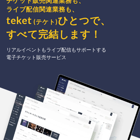
チケット販売関連業務も、
ライブ配信関連業務も、
teket
ひとつで、
(テケト)
すべて完結
します
！
リアルイベントもライブ配信もサポートする
電子チケット販売サービス