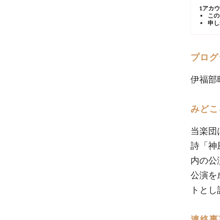
1アカ
この
申し
プログ
伊福部
みどこ
当楽団
詩「神
内の公
公演を
トとし
連絡事