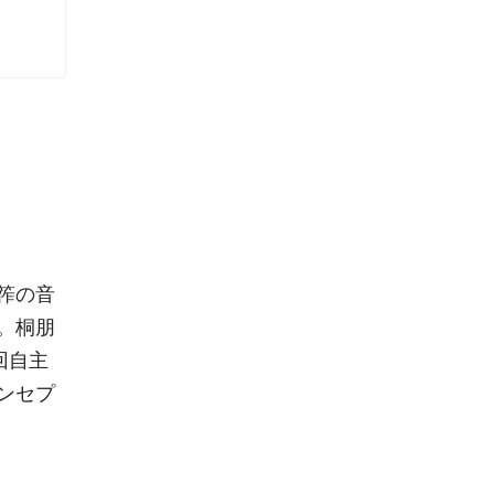
筰の音
。桐朋
回自主
ンセプ