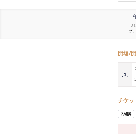
21
ブラ
開場/
[ 1 ]
チケッ
入場券