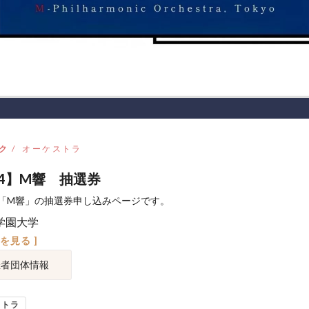
ク
オーケストラ
24】M響 抽選券
「M響」の抽選券申し込みページです。
学園大学
図を見る ]
催者団体情報
ストラ