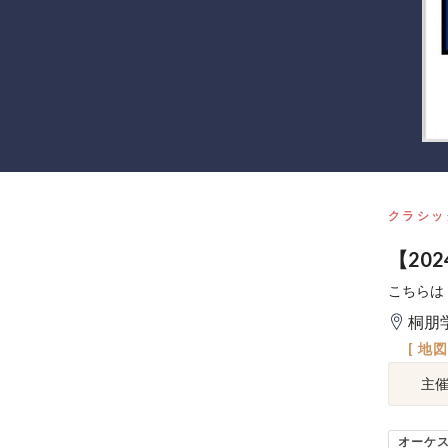
クラシッ
【20
こちらは
桐朋
[ 地
主
オーケ