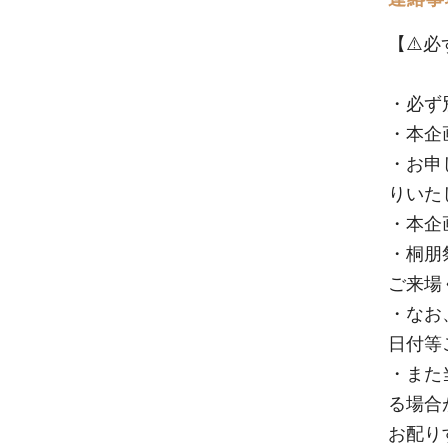
【⚠️
・必ず
・本企
・お申
りいた
・本企
・桐朋
ご来場
・なお
日付等
・また
る場合
お配り