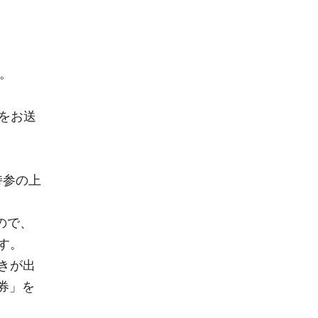
。
ルをお送
持参の上
ので、
す。
きが出
券」を