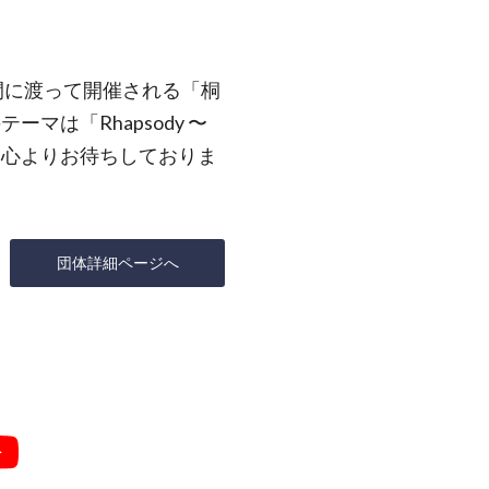
の2日間に渡って開催される「桐
マは「Rhapsody 〜
を心よりお待ちしておりま
団体詳細ページへ