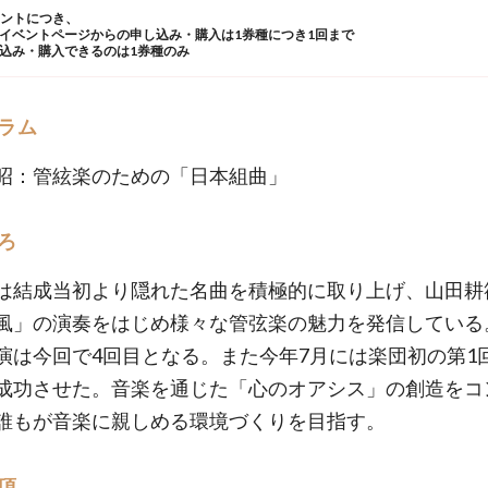
ウントにつき、
イベントページからの申し込み・購入は1券種につき1回まで
込み・購入できるのは1券種のみ
ラム
昭：管絃楽のための「日本組曲」
ろ
は結成当初より隠れた名曲を積極的に取り上げ、山田耕
風」の演奏をはじめ様々な管弦楽の魅力を発信している
演は今回で4回目となる。また今年7月には楽団初の第1
成功させた。音楽を通じた「心のオアシス」の創造をコ
誰もが音楽に親しめる環境づくりを目指す。
項