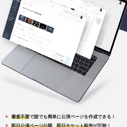
審査不要
で誰でも簡単に公演ページを作成できる！
即日公演ページ公開
、
即日チケット販売
が可能！