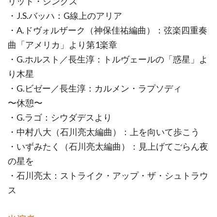
リット・シングス
・J.S.バッハ：G線上のアリア
・A.ドヴォルザーク（神保佳祐編曲）：弦楽四重奏
曲「アメリカ」より第1楽章
・G.ホルスト／長生淳：トルヴェールの「惑星」よ
り木星
・G.ビゼー／長生淳：カルメン・ラプソディ
〜休憩〜
・G.ラゴ：シウダデスより
・中村八大（石川亮太編曲）：上を向いて歩こう
・いずみたく（石川亮太編曲）：見上げてごらん夜
の星を
・石川亮太：ストライク・アップ・ザ・シュトラウ
ス