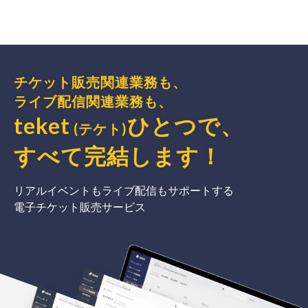
チケット販売関連業務も、
ライブ配信関連業務も、
teket
ひとつで、
(テケト)
すべて完結
します
！
リアルイベントもライブ配信もサポートする
電子チケット販売サービス