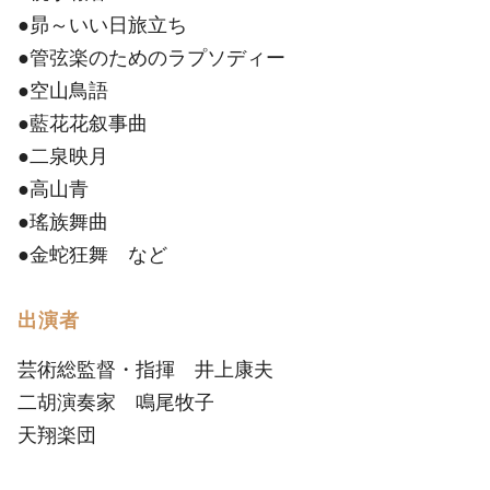
●昴～いい日旅立ち
●管弦楽のためのラプソディー
●空山鳥語
●藍花花叙事曲
●二泉映月
●高山青
●瑤族舞曲
●金蛇狂舞 など
出演者
芸術総監督・指揮 井上康夫
二胡演奏家 鳴尾牧子
天翔楽団