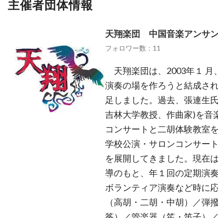
主催者団体情報
天翔楽団 中国音楽アンサ
フォロワー数：11
天翔楽団は、2003年１ 
演奏の場を作ろうと結成さ
足しました。過去、張連生氏
吉林大学教授、作曲家)を音
コンサートと二胡体験教室
学校公演・サロンコンサート
を展開してきました。現在は
導のもと、年１回の定期演
ボランティア演奏など時に
（高胡・二胡・中胡）／弾
筝）／管楽器（笙・笛子）