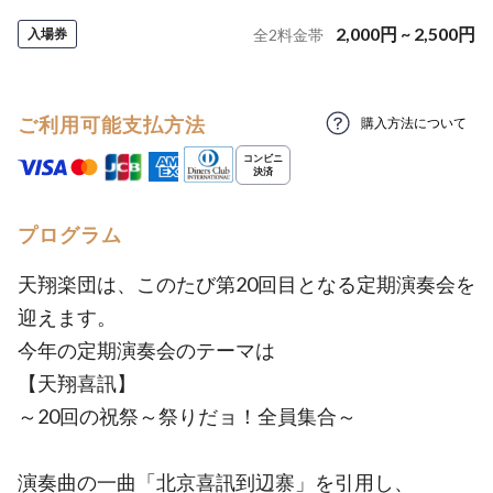
2,000
円
~
2,500
円
入場券
全
2
料金帯
ご利用可能支払方法
購入方法について
プログラム
天翔楽団は、このたび第20回目となる定期演奏会を
迎えます。
今年の定期演奏会のテーマは
【天翔喜訊】
～20回の祝祭～祭りだョ！全員集合～
演奏曲の一曲「北京喜訊到辺寨」を引用し、