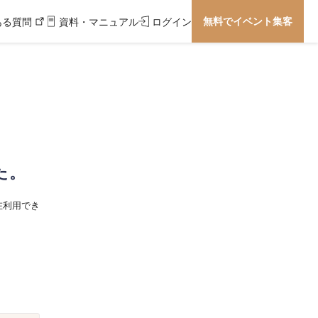
無料でイベント集客
ある質問
資料・マニュアル
ログイン
た。
在利用でき