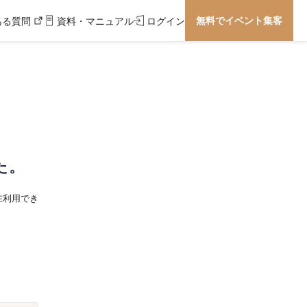
無料でイベント集客
ある質問
資料・マニュアル
ログイン
た。
在利用でき