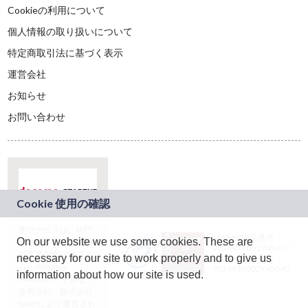
Cookieの利用について
個人情報の取り扱いについて
特定商取引法に基づく表示
運営会社
お知らせ
お問い合わせ
本サービスは、NTT
JASRAC許諾番号：
On our website we use some cookies. These are
ドコモグループの新
9024936001Y45037
規事業創出プログラ
necessary for our site to work properly and to give us
JASRAC許諾番号：
ム「docomo
9024936002Y45040
information about how our site is used.
STARTUP」を通じて
企画され、株式会社
teketにより運営され