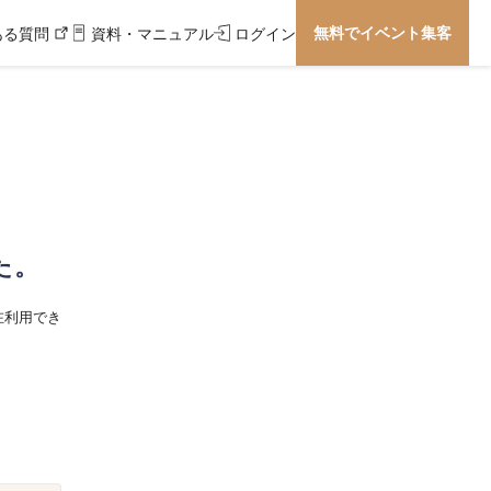
無料でイベント集客
ある質問
資料・マニュアル
ログイン
た。
在利用でき