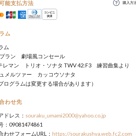
可能支払方法
購入方
ラム
ラム
クープラン 劇場風コンセール
h.テレマン トリオ・ソナタ TWV 42:F3 練習曲集より
H.シュメルツァー カッコウソナタ
プログラムは変更する場合があります）
合わせ先
アドレス：
souraku_umami2000@yahoo.co.jp
：09081474861
合わせフォームURL：
https://sourakushya.web.fc2.com