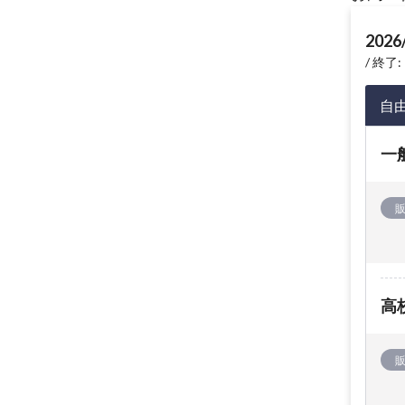
2026
終了: 
自
一
高