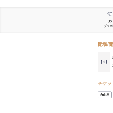
39
ブラボ
開場/
[ 1 ]
チケッ
自由席