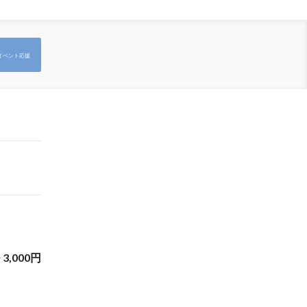
イベント応援
~
3,000
円