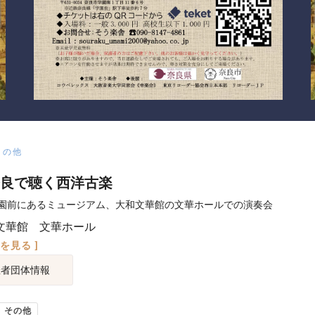
その他
良で聴く西洋古楽
園前にあるミュージアム、大和文華館の文華ホールでの演奏会
文華館 文華ホール
図を見る ]
催者団体情報
その他