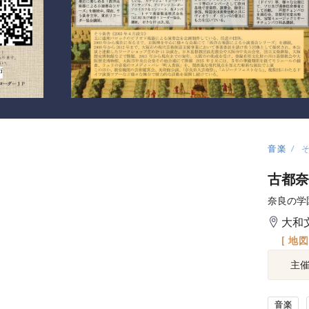
音楽
古都奈
奈良の学
大和
[ 地
主
音楽