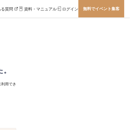
無料でイベント集客
ある質問
資料・マニュアル
ログイン
た。
在利用でき