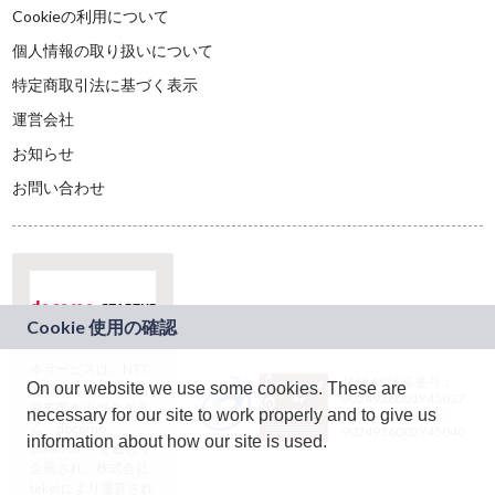
Cookieの利用について
個人情報の取り扱いについて
特定商取引法に基づく表示
運営会社
お知らせ
お問い合わせ
本サービスは、NTT
JASRAC許諾番号：
On our website we use some cookies. These are
ドコモグループの新
9024936001Y45037
規事業創出プログラ
necessary for our site to work properly and to give us
JASRAC許諾番号：
ム「docomo
9024936002Y45040
information about how our site is used.
STARTUP」を通じて
企画され、株式会社
teketにより運営され