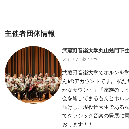
主催者団体情報
武蔵野音楽大学丸山勉門下
フォロワー数：199
武蔵野音楽大学でホルンを学
ん)のアカウントです。 私
かなサウンド」「家族のよ
会を通してまるもんとホル
届けし、現役音大生である
てクラシック音楽の発展に
おります！！