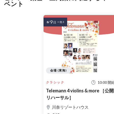
ベント
9
8/
日
+ 他 3
会場 (東海)
10:00 開
クラシック
Telemann 4 violins & more ［公開
リハーサル］
川奈リゾートハウス