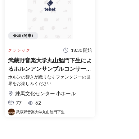
会場 (関東)
18:30 開始
クラシック
武蔵野音楽大学丸山勉門下生によ
るホルンアンサンブルコンサート
Marumon Fantasy
ホルンの響きが織りなすファンタジーの世
界をお楽しみください
練馬文化センター 小ホール
77
62
武蔵野音楽大学丸山勉門下生