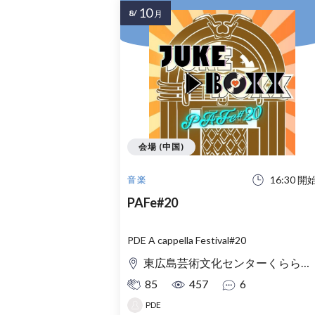
10
8/
月
会場 (中国)
16:30 開
音楽
PAFe#20
PDE A cappella Festival#20
東広島芸術文化センターくらら 小ホール
85
457
6
PDE