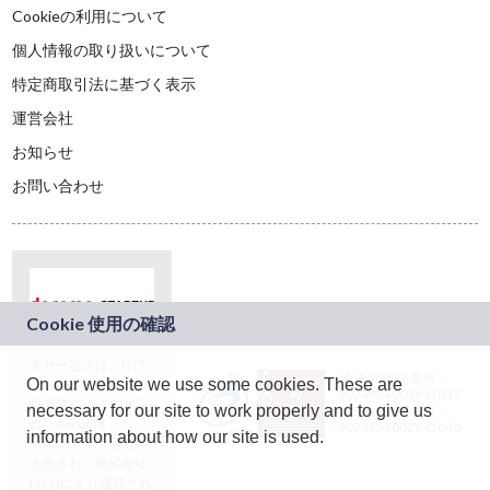
Cookieの利用について
個人情報の取り扱いについて
特定商取引法に基づく表示
運営会社
お知らせ
お問い合わせ
本サービスは、NTT
JASRAC許諾番号：
On our website we use some cookies. These are
ドコモグループの新
9024936001Y45037
規事業創出プログラ
necessary for our site to work properly and to give us
JASRAC許諾番号：
ム「docomo
9024936002Y45040
information about how our site is used.
STARTUP」を通じて
企画され、株式会社
teketにより運営され