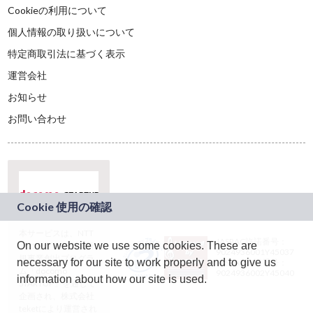
Cookieの利用について
個人情報の取り扱いについて
特定商取引法に基づく表示
運営会社
お知らせ
お問い合わせ
本サービスは、NTT
JASRAC許諾番号：
On our website we use some cookies. These are
ドコモグループの新
9024936001Y45037
規事業創出プログラ
necessary for our site to work properly and to give us
JASRAC許諾番号：
ム「docomo
9024936002Y45040
information about how our site is used.
STARTUP」を通じて
企画され、株式会社
teketにより運営され