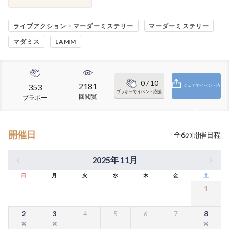
ライブアクション・マーダーミステリー
マーダーミステリー
マダミス
LAMM
0
/ 10
2181
353
シェアでイベント応
ブラボーでイベント応援
回閲覧
ブラボー
援
開催日
全
6
の開催日程
2025年 11月
日
月
火
水
木
金
土
1
2
3
4
5
6
7
8