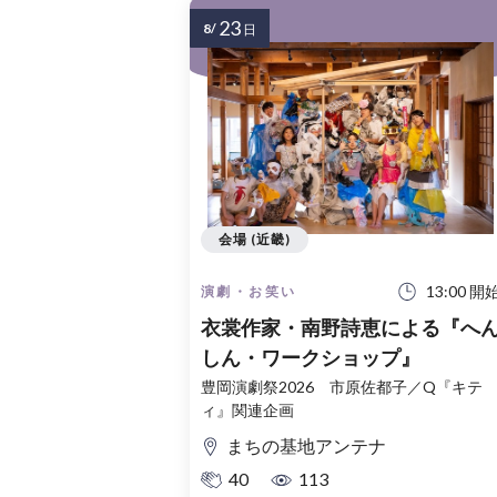
23
8/
日
会場 (近畿)
13:00 開
演劇・お笑い
衣裳作家・南野詩恵による『へ
しん・ワークショップ』
豊岡演劇祭2026 市原佐都子／Q『キテ
ィ』関連企画
まちの基地アンテナ
40
113