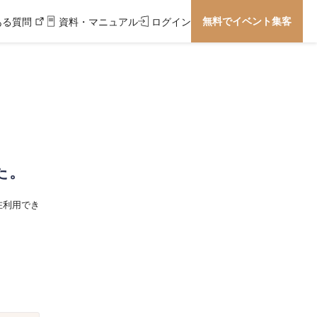
無料でイベント集客
ある質問
資料・マニュアル
ログイン
た。
在利用でき