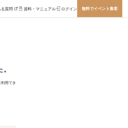
無料でイベント集客
ある質問
資料・マニュアル
ログイン
た。
在利用でき