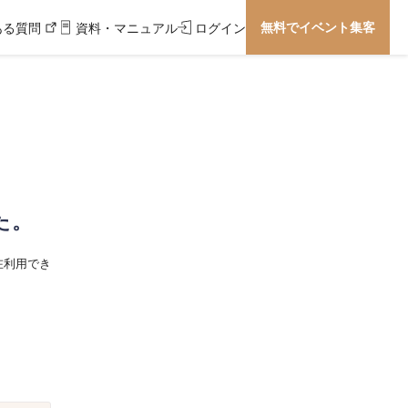
無料でイベント集客
ある質問
資料・マニュアル
ログイン
た。
在利用でき