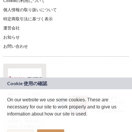
Cookieの利用について
個人情報の取り扱いについて
特定商取引法に基づく表示
運営会社
お知らせ
お問い合わせ
本サービスは、NTT
JASRAC許諾番号：
On our website we use some cookies. These are
ドコモグループの新
9024936001Y45037
規事業創出プログラ
necessary for our site to work properly and to give us
JASRAC許諾番号：
ム「docomo
9024936002Y45040
information about how our site is used.
STARTUP」を通じて
企画され、株式会社
teketにより運営され
ています。