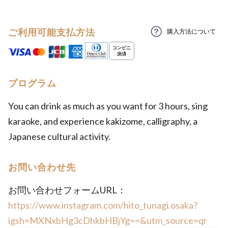
ご利用可能支払方法
購入方法について
プログラム
You can drink as much as you want for 3 hours, sing
karaoke, and experience kakizome, calligraphy, a
Japanese cultural activity.
お問い合わせ先
お問い合わせフォームURL：
https://www.instagram.com/hito_tunagi.osaka?
igsh=MXNxbHg3cDhkbHBjYg==&utm_source=qr