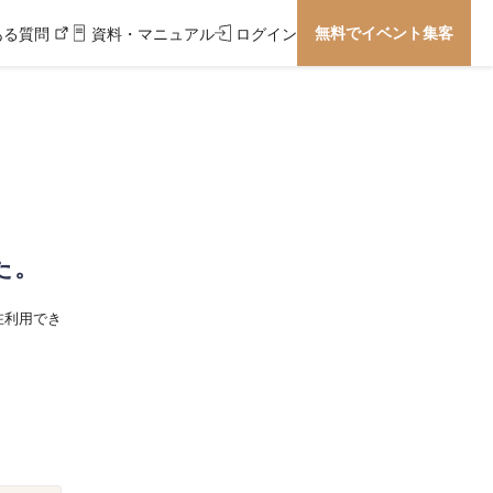
無料でイベント集客
ある質問
資料・マニュアル
ログイン
た。
在利用でき