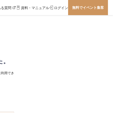
無料でイベント集客
ある質問
資料・マニュアル
ログイン
た。
在利用でき